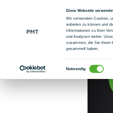
Diese Webseite verwende
+ 49 (0) 9225 95500
Na
Wir verwenden Cookies, um
anbieten zu können und di
Informationen zu Ihrer Ve
Historia sukcesu: PMT wyróżniony jako jeden z 50 najlepszych w Bawarii
und Analysen weiter. Unse
zusammen, die Sie ihnen b
gesammelt haben.
Einwilligungsauswahl
Notwendig