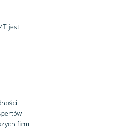
MT jest
dności
spertów
szych firm