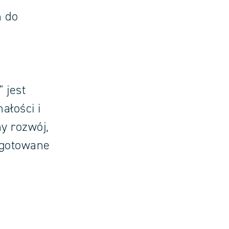
 do
 jest
łości i
y rozwój,
zygotowane