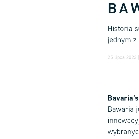
BA
Historia 
jednym z 
25 lipca 2023 
Bavaria's
Bawaria j
innowacyj
wybranych