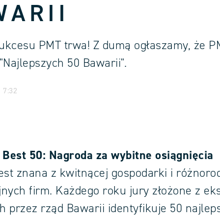
WARII
sukcesu PMT trwa! Z dumą ogłaszamy, że P
"Najlepszych 50 Bawarii".
| 7:32
 Best 50: Nagroda za wybitne osiągnięcia
est znana z kwitnącej gospodarki i różnoro
nych firm. Każdego roku jury złożone z ek
 przez rząd Bawarii identyfikuje 50 najlep