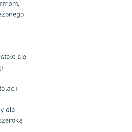
irmom,
ważonego
stało się
i
alacji
k
y dla
 szeroką