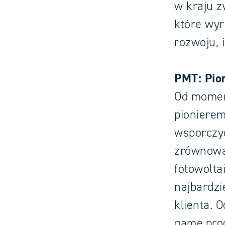
w kraju z
które wy
rozwoju, 
PMT: Pio
Od moment
pionierem
wsporczyc
zrównowa
fotowolta
najbardzi
klienta. 
gamę prod