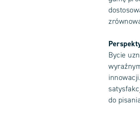
dostosow
zrównowa
Perspekt
Bycie uzn
wyraźnym
innowacji
satysfakc
do pisani