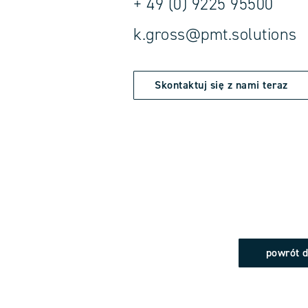
+ 49 (0) 9225 95500
k.gross@pmt.solutions
Skontaktuj się z nami teraz
powrót 