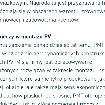
wiązkowym. Nagroda ta jest przyznawana f
różniają się w obszarach wzrostu, zrówno
innowacji i zadowolenia klientów.
nierzy w montażu PV
u założenia ponad dziesięć lat temu, PMT 
 w dziedzinie aerodynamicznych konstrukcj
h PV. Misją firmy jest opracowywanie
żonych rozwiązań w zakresie montażu inst
icznych, które są nie tylko produkowane ja
ej lokalnie, ale także mają sens ekonomiczn
Od dachów płaskich po skośne, PMT oferuje
uktów i usług, które pomagają firmom w