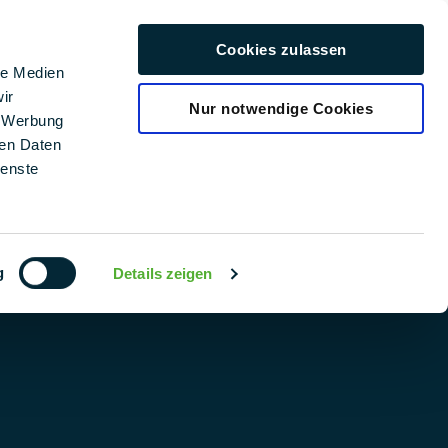
Kariera
Cookies zulassen
Polski
le Medien
ir
Nur notwendige Cookies
, Werbung
ren Daten
SERWIS I POMOC
ienste
OPROGRAMOWANIE DO PLANOWANIA FOTOWOLTAIKI
(PV): PMT PLAN | PMT
PLIKI DO POBRANIA
g
Details zeigen