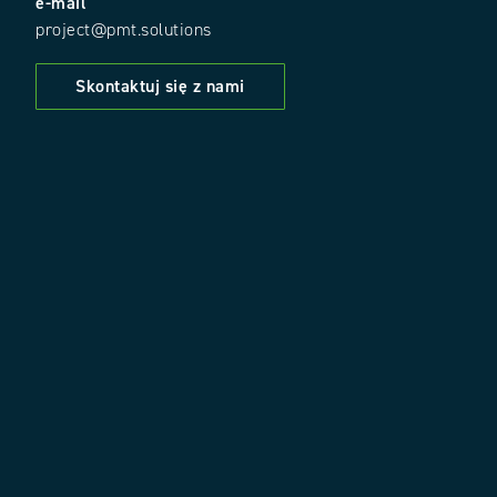
e-mail
project@pmt.solutions
Skontaktuj się z nami