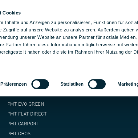
t Cookies
sze rozwiązania montażowe
Rozwiązania
Firma
 Inhalte und Anzeigen zu personalisieren, Funktionen für sozia
e Zugriffe auf unsere Website zu analysieren. Außerdem geben w
rwendung unserer Website an unsere Partner für soziale Medien
re Partner führen diese Informationen möglicherweise mit weite
PRODUKTY
ereitgestellt haben oder die sie im Rahmen Ihrer Nutzung der D
PMT TITAN
PMT X118
Präferenzen
Statistiken
Marketin
PMT EVO 2.1 EW
PMT EVO 2.1 S
PMT EVO GREEN
PMT FLAT DIRECT
PMT CARPORT
PMT GHOST