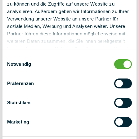
zu können und die Zugriffe auf unsere Website zu
analysieren. Außerdem geben wir Informationen zu Ihrer
Verwendung unserer Website an unsere Partner für
soziale Medien, Werbung und Analysen weiter. Unsere
Partner führen diese Informationen möglicherweise mit
weiteren Daten zusammen, die Sie ihnen bereitgestellt
haben oder die sie im Rahmen Ihrer Nutzung der Dienste
gesammelt haben.
Einwilligungsauswahl
Notwendig
Präferenzen
Poznaj nas i nasze innowacyjne
Statistiken
systemy montażowe z bliska na
Verde.Tec 2024
Marketing
Poznaj konstrukcje wsporcze PMT i dowiedz się