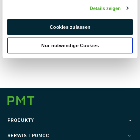
wszystkiego o naszych kompleksowych usługach i
wysokiej jakości systemach instalacyjnych. Z
Details zeigen
przyjemnością doradzimy Ci osobiście w zakresie naszych
produktów i znajdziemy dla Ciebie idealne rozwiązanie.
Cookies zulassen
Zabezpiecz swój bilet już teraz
Nur notwendige Cookies
PRODUKTY
SERWIS I POMOC