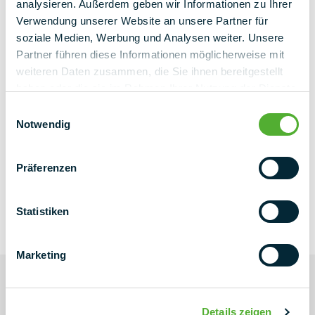
analysieren. Außerdem geben wir Informationen zu Ihrer
Verwendung unserer Website an unsere Partner für
soziale Medien, Werbung und Analysen weiter. Unsere
Partner führen diese Informationen möglicherweise mit
weiteren Daten zusammen, die Sie ihnen bereitgestellt
haben oder die sie im Rahmen Ihrer Nutzung der Dienste
gesammelt haben.
Einwilligungsauswahl
Notwendig
Präferenzen
NEXT LEVEL
Statistiken
NEWSLETTER
Marketing
Always up to date
Current projects & project news
Details zeigen